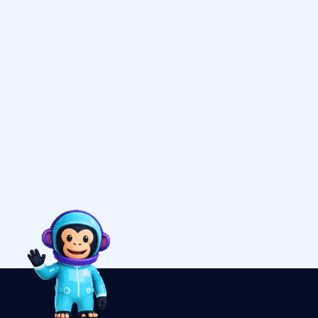
Llega con tus clientes
desde donde te
escriban.
March 26, 2026
Activa tu negocio en
piloto automático para
vender las 24 horas