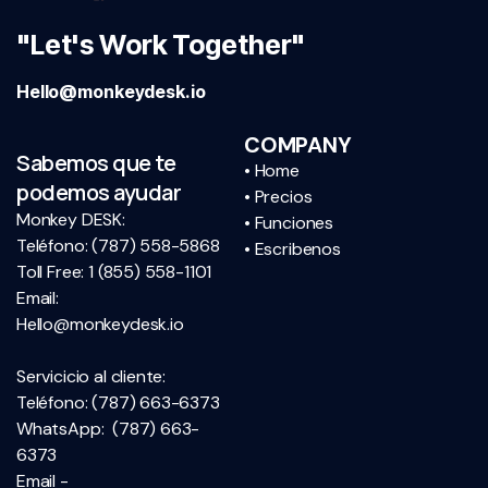
"Let's Work Together"
Hello@monkeydesk.io
COMPANY
Sabemos que te
• Home
podemos ayudar
• Precios
Monkey DESK:
• Funciones
Teléfono:
(787) 558-5868
• Escribenos
Toll Free: 1 (855) 558-1101
Email:
Hello@monkeydesk.io
Servicicio al cliente:
Teléfono: (787) 663-6373
WhatsApp: (787) 663-
6373
Email -